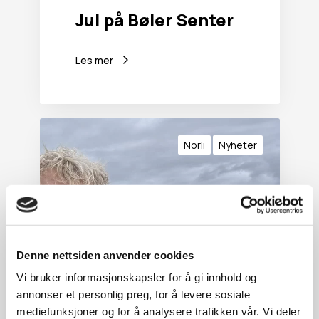
r
Jul på Bøler Senter
Les mer
Q
u
Norli
Nyheter
i
z
,
k
o
n
k
Denne nettsiden anvender cookies
u
Vi bruker informasjonskapsler for å gi innhold og
r
annonser et personlig preg, for å levere sosiale
r
mediefunksjoner og for å analysere trafikken vår. Vi deler
a