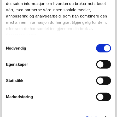
n
dessuten informasjon om hvordan du bruker nettstedet
26. november 2025
s
vårt, med partnerne våre innen sosiale medier,
e
annonsering og analysearbeid, som kan kombinere den
Quiz, konkurranser
r
med annen informasjon du har gjort tilgjengelig for dem,
og forfattermøte
o
eller som de har samlet inn gjennom din bruk av
g
hos Norli lørdag 29.
tjenestene deres.
f
november
S
o
Nødvendig
r
a
f
m
Les mer
a
t
Egenskaper
t
y
t
k
e
k
Statistikk
G
r
a
e
Gavetips
Nyheter
m
v
v
ø
Markedsføring
e
a
t
t
l
e
i
g
h
p