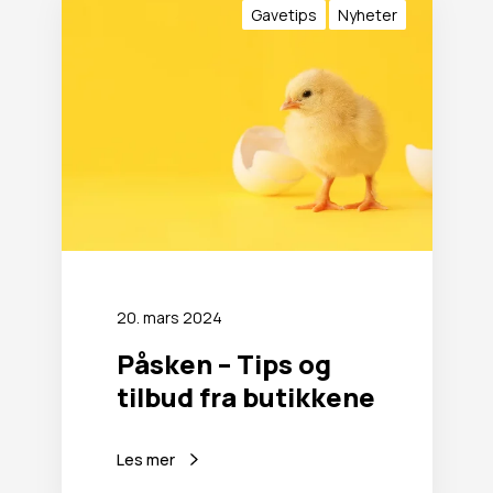
å
Gavetips
Nyheter
s
k
e
n
–
T
i
p
s
o
g
t
20. mars 2024
i
l
Påsken – Tips og
b
tilbud fra butikkene
u
d
f
Les mer
r
a