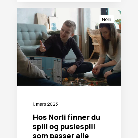
H
o
Norli
s
N
o
r
l
i
f
i
n
n
e
r
1. mars 2023
d
u
Hos Norli finner du
s
spill og puslespill
p
i
som passer alle