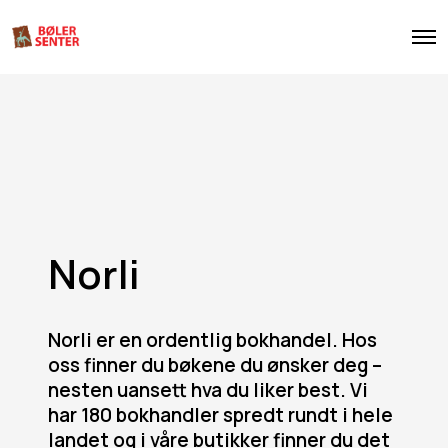
O
p
e
n
M
e
n
u
Norli
Norli er en ordentlig bokhandel. Hos
oss finner du bøkene du ønsker deg –
nesten uansett hva du liker best. Vi
har 180 bokhandler spredt rundt i hele
landet og i våre butikker finner du det