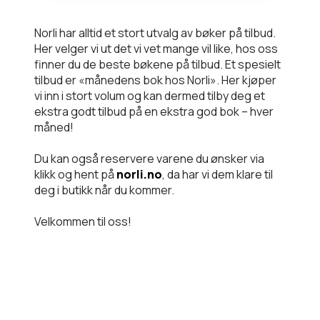
Norli har alltid et stort utvalg av bøker på tilbud.
Her velger vi ut det vi vet mange vil like, hos oss
finner du de beste bøkene på tilbud. Et spesielt
tilbud er «månedens bok hos Norli». Her kjøper
vi inn i stort volum og kan dermed tilby deg et
ekstra godt tilbud på en ekstra god bok – hver
måned!
Du kan også reservere varene du ønsker via
klikk og hent på
norli.no
, da har vi dem klare til
deg i butikk når du kommer.
Velkommen til oss!