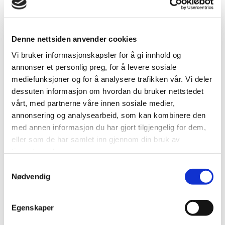
Lykke til med drømmebuketten og riktig
god sommer!
Denne nettsiden anvender cookies
Vi bruker informasjonskapsler for å gi innhold og
annonser et personlig preg, for å levere sosiale
mediefunksjoner og for å analysere trafikken vår. Vi deler
dessuten informasjon om hvordan du bruker nettstedet
vårt, med partnerne våre innen sosiale medier,
annonsering og analysearbeid, som kan kombinere den
med annen informasjon du har gjort tilgjengelig for dem,
eller som de har samlet inn gjennom din bruk av
tjenestene deres.
S
Nødvendig
a
m
t
Egenskaper
y