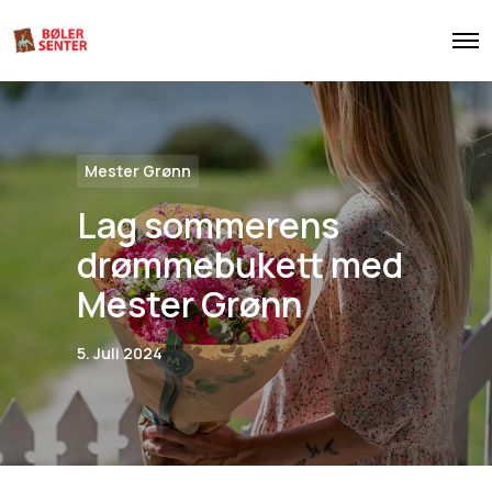
O
p
e
n
M
e
n
u
Mester Grønn
Lag sommerens
drømmebukett med
Mester Grønn
5. Juli 2024