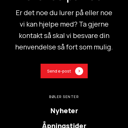
n
r
Er det noe du lurer på eller noe
e
f
vi kan hjelpe med? Ta gjerne
a
v
kontakt så skal vi besvare din
o
r
henvendelse så fort som mulig.
i
t
t
Send e-post
BØLER SENTER
Nyheter
Åpningstider