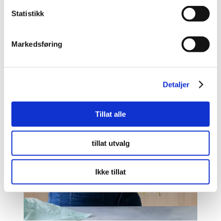
k
k
Statistikk
e
v
Markedsføring
a
l
g
Detaljer
Tillat alle
tillat utvalg
Ikke tillat