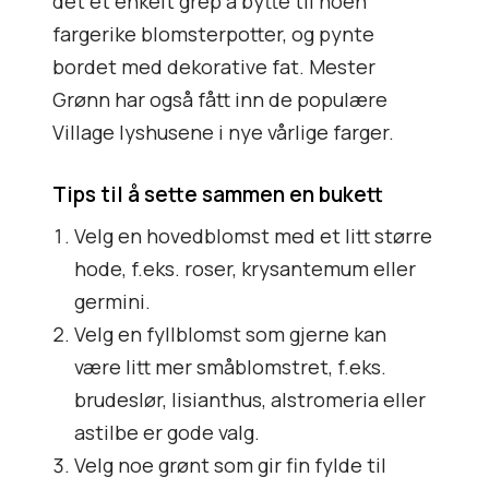
det et enkelt grep å bytte til noen
fargerike blomsterpotter, og pynte
bordet med dekorative fat. Mester
Grønn har også fått inn de populære
Village lyshusene i nye vårlige farger.
Tips til å sette sammen en bukett
Velg en
hovedblomst
med et litt større
hode, f.eks. roser, krysantemum eller
germini.
Velg en
fyllblomst
som gjerne kan
være litt mer småblomstret, f.eks.
brudeslør, lisianthus, alstromeria eller
astilbe er gode valg.
Velg
noe grønt
som gir fin fylde til