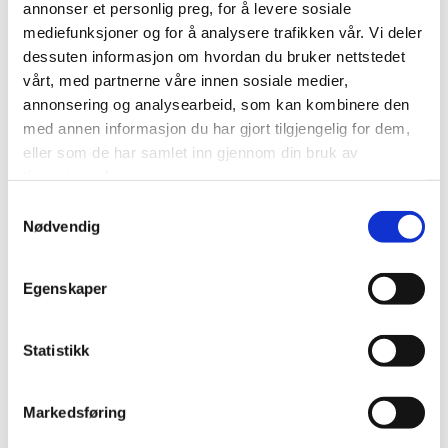
annonser et personlig preg, for å levere sosiale
mediefunksjoner og for å analysere trafikken vår. Vi deler
dessuten informasjon om hvordan du bruker nettstedet
vårt, med partnerne våre innen sosiale medier,
annonsering og analysearbeid, som kan kombinere den
med annen informasjon du har gjort tilgjengelig for dem,
eller som de har samlet inn gjennom din bruk av
tjenestene deres.
S
Nødvendig
a
m
t
Egenskaper
y
k
k
Statistikk
e
v
Markedsføring
a
l