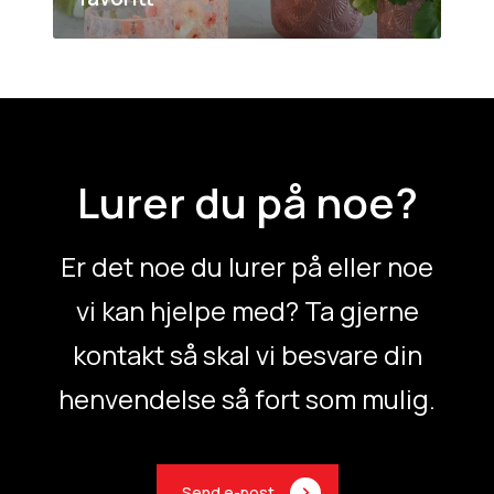
r
e
v
G
s
å
r
t
r
ø
e
e
n
r
n
n
G
s
r
s
Lurer du på noe?
ø
t
n
o
n
r
Er det noe du lurer på eller noe
e
f
vi kan hjelpe med? Ta gjerne
a
v
kontakt så skal vi besvare din
o
r
henvendelse så fort som mulig.
i
t
t
Send e-post