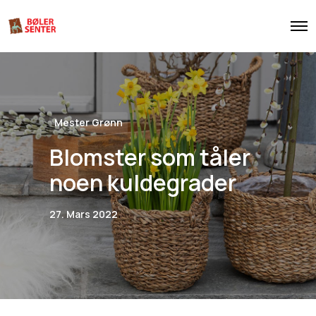
O
p
e
n
M
e
n
u
Mester Grønn
Blomster som tåler
noen kuldegrader
27. Mars 2022